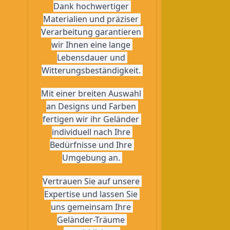
Dank hochwertiger 
Materialien und präziser 
Verarbeitung garantieren 
wir Ihnen eine lange 
Lebensdauer und 
Witterungsbeständigkeit. 
Mit einer breiten Auswahl 
an Designs und Farben 
fertigen wir ihr Geländer 
individuell nach Ihre 
Bedürfnisse und Ihre 
Umgebung an. 
Vertrauen Sie auf unsere 
Expertise und lassen Sie 
uns gemeinsam Ihre 
Geländer-Träume 