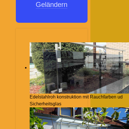
Geländern
Edelstahlroh konstruktion mit Rauchfarben ud
Sicherheitsglas