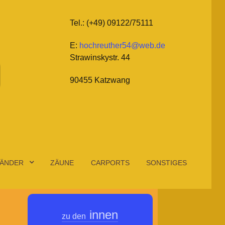
Tel.: (+49) 09122/75111
E:
hochreuther54@web.de
Strawinskystr. 44
90455 Katzwang
ÄNDER
ZÄUNE
CARPORTS
SONSTIGES
innen
zu den