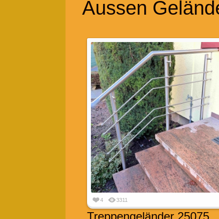
Aussen Geländ
4
3311
Treppengeländer 25075