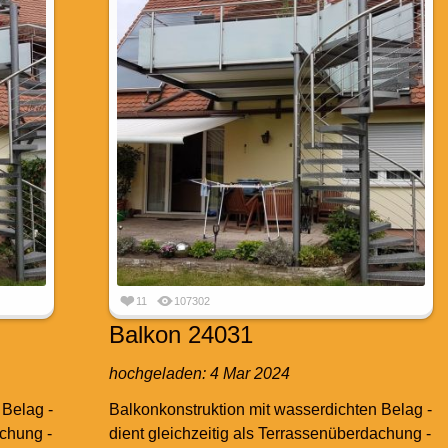
11
107302
Balkon 24031
hochgeladen:
4 Mar 2024
 Belag -
Balkonkonstruktion mit wasserdichten Belag -
achung -
dient gleichzeitig als Terrassenüberdachung -