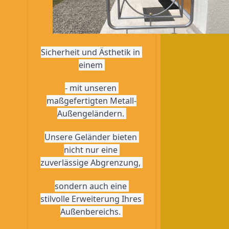
Sicherheit und Ästhetik in 
einem 
- mit unseren 
maßgefertigten Metall-
Außengeländern. 
Unsere Geländer bieten 
nicht nur eine 
zuverlässige Abgrenzung, 
sondern auch eine 
stilvolle Erweiterung Ihres 
Außenbereichs. 