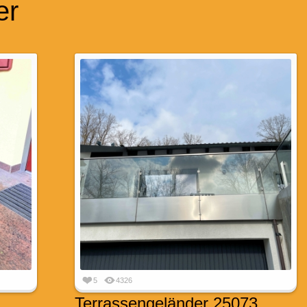
er
5
4326
Terrassengeländer 25073