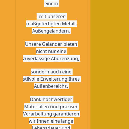
einem 
- mit unseren 
maßgefertigten Metall-
Außengeländern. 
Unsere Geländer bieten 
nicht nur eine 
zuverlässige Abgrenzung, 
sondern auch eine 
stilvolle Erweiterung Ihres 
Außenbereichs. 
Dank hochwertiger 
Materialien und präziser 
Verarbeitung garantieren 
wir Ihnen eine lange 
Lebensdauer und 