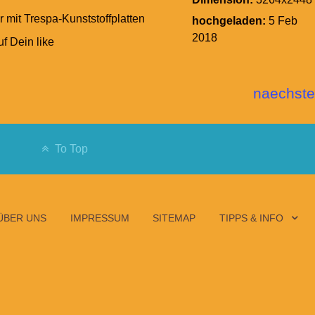
 mit Trespa-Kunststoffplatten
hochgeladen:
5 Feb
2018
uf Dein like
naechste
To Top
ÜBER UNS
IMPRESSUM
SITEMAP
TIPPS & INFO