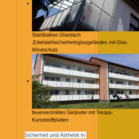
Stahlbalkon Glasdach
,Edelstahlsicherheitsglasgeländer, mit Glas
Windschutz
feuerverzinktes Geländer mit Trespa-
Kunststoffplatten
Sicherheit und Ästhetik in 