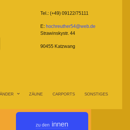
Tel.: (+49) 09122/75111
E:
hochreuther54@web.de
Strawinskystr. 44
90455 Katzwang
ÄNDER
ZÄUNE
CARPORTS
SONSTIGES
innen
zu den