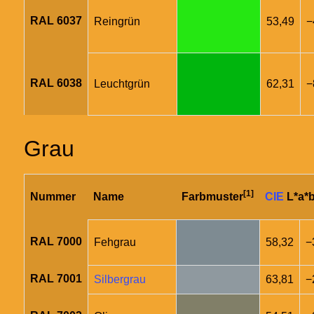
RAL 6037
Reingrün
53,49
−
RAL 6038
Leuchtgrün
62,31
−
Grau
[1]
Nummer
Name
Farbmuster
CIE
L*a*b
RAL 7000
Fehgrau
58,32
−
RAL 7001
Silbergrau
63,81
−