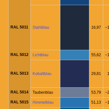
RAL 5011
Stahlblau
16,97
−1
RAL 5012
Lichtblau
55,62
−
RAL 5013
Kobaltblau
29,81
RAL 5014
Taubenblau
53,79
−2
RAL 5015
Himmelblau
51,13
−