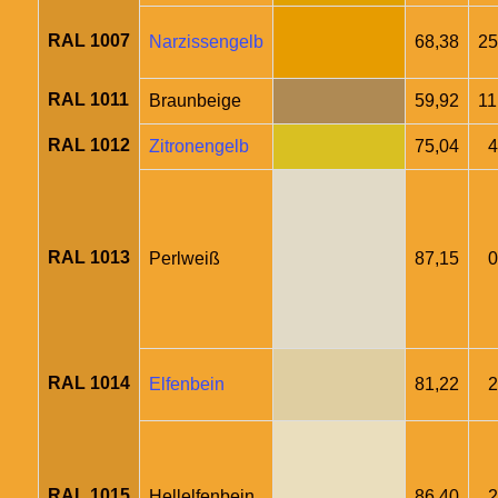
RAL 1007
Narzissengelb
68,38
25
RAL 1011
Braunbeige
59,92
11
RAL 1012
Zitronengelb
75,04
4
RAL 1013
Perlweiß
87,15
0
RAL 1014
Elfenbein
81,22
2
RAL 1015
Hellelfenbein
86,40
2