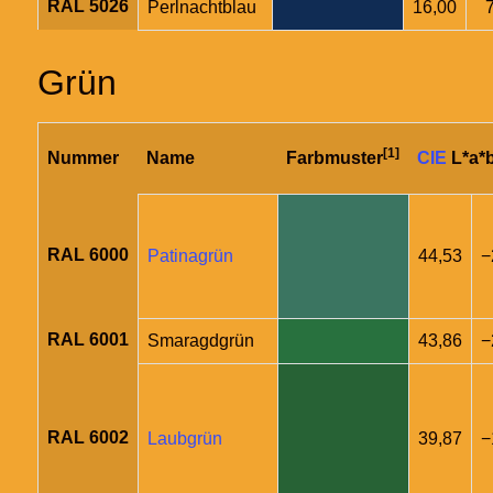
RAL 5026
Perlnachtblau
16,00
Grün
[1]
Nummer
Name
Farbmuster
CIE
L*a*
RAL 6000
Patinagrün
44,53
−
RAL 6001
Smaragdgrün
43,86
−
RAL 6002
Laubgrün
39,87
−