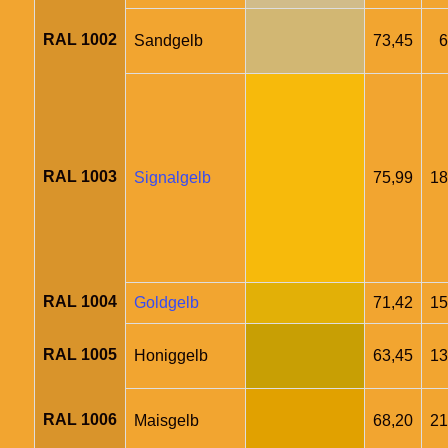
RAL 1002
Sandgelb
73,45
6
RAL 1003
Signalgelb
75,99
18
RAL 1004
Goldgelb
71,42
15
RAL 1005
Honiggelb
63,45
13
RAL 1006
Maisgelb
68,20
21