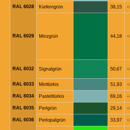
RAL 6028
Kieferngrün
38,15
−
RAL 6029
Minzgrün
44,18
−
RAL 6032
Signalgrün
50,67
−
RAL 6033
Minttürkis
51,93
−
RAL 6034
Pastelltürkis
69,16
−
RAL 6035
Perlgrün
29,14
−
RAL 6036
Perlopalgrün
33,97
−