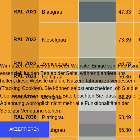
RAL 7031
Blaugrau
47,83
−
RAL 7032
Kieselgrau
73,39
−
RAL 7033
Zementgrau
56,78
−
Wir nutzen Cookies auf unserer Website. Einige von ihnen sind
essenziell für den Betrieb der Seite, während andere uns
RAL 7034
Gelbgrau
56,86
helfen, diese Website und die Nutzererfahrung zu verbessern
(Tracking Cookies). Sie können selbst entscheiden, ob Sie die
Cookies zulassen möchten. Bitte beachten Sie, dass bei einer
RAL 7035
Lichtgrau
81,29
−
Ablehnung womöglich nicht mehr alle Funktionalitäten der
Seite zur Verfügung stehen.
RAL 7036
Platingrau
63,49
AKZEPTIEREN
RAL 7037
Staubgrau
55,30
−