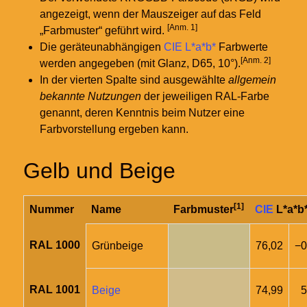
angezeigt, wenn der Mauszeiger auf das Feld
[Anm. 1]
„Farbmuster“ geführt wird.
Die geräteunabhängigen
CIE L*a*b*
Farbwerte
[Anm. 2]
werden angegeben (mit Glanz, D65, 10°).
In der vierten Spalte sind ausgewählte
allgemein
bekannte Nutzungen
der jeweiligen RAL-Farbe
genannt, deren Kenntnis beim Nutzer eine
Farbvorstellung ergeben kann.
Gelb und Beige
[1]
Nummer
Name
Farbmuster
CIE
L*a*b
RAL 1000
Grünbeige
76,02
−0
RAL 1001
Beige
74,99
5