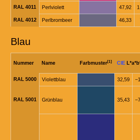
RAL 4011
Perlviolett
47,92
1
RAL 4012
Perlbrombeer
46,33
Blau
[1]
Nummer
Name
Farbmuster
CIE
L*a*b
RAL 5000
Violettblau
32,59
−1
RAL 5001
Grünblau
35,43
−7