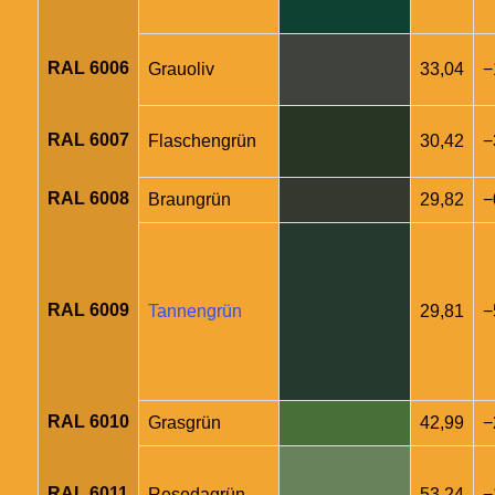
RAL 6006
Grauoliv
33,04
−
RAL 6007
Flaschengrün
30,42
−
RAL 6008
Braungrün
29,82
−
RAL 6009
Tannengrün
29,81
−
RAL 6010
Grasgrün
42,99
−
RAL 6011
Resedagrün
53,24
−