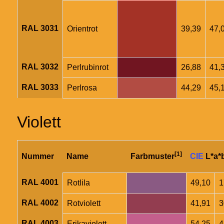
RAL 3031
Orientrot
39,39
47,
RAL 3032
Perlrubinrot
26,88
41,
RAL 3033
Perlrosa
44,29
45,
Violett
[1]
Nummer
Name
Farbmuster
CIE
L*a*
RAL 4001
Rotlila
49,10
1
RAL 4002
Rotviolett
41,91
3
RAL 4003
Erikaviolett
54,25
4