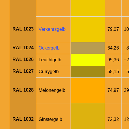
RAL 1023
Verkehrsgelb
79,07
10
RAL 1024
Ockergelb
64,26
8
RAL 1026
Leuchtgelb
95,36
−2
RAL 1027
Currygelb
58,15
5
RAL 1028
Melonengelb
74,97
29
RAL 1032
Ginstergelb
72,32
12