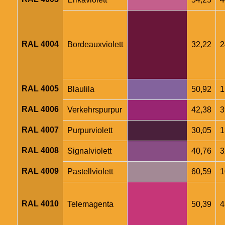
RAL 4004
Bordeauxviolett
32,22
2
RAL 4005
Blaulila
50,92
1
RAL 4006
Verkehrspurpur
42,38
3
RAL 4007
Purpurviolett
30,05
1
RAL 4008
Signalviolett
40,76
3
RAL 4009
Pastellviolett
60,59
1
RAL 4010
Telemagenta
50,39
4