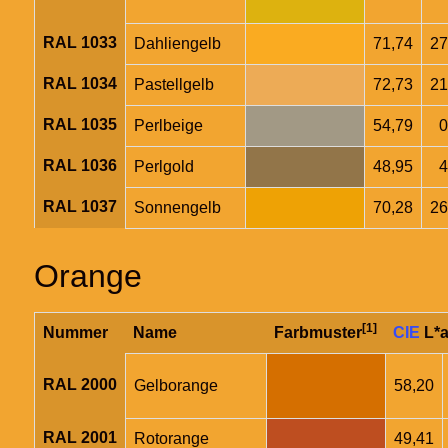
RAL 1033
Dahliengelb
71,74
27
RAL 1034
Pastellgelb
72,73
21
RAL 1035
Perlbeige
54,79
0
RAL 1036
Perlgold
48,95
4
RAL 1037
Sonnengelb
70,28
26
Orange
[1]
Nummer
Name
Farbmuster
CIE
L*a
RAL 2000
Gelborange
58,20
RAL 2001
Rotorange
49,41