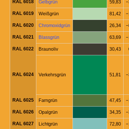
RAL 6018
Gelbgrün
59,83
−
RAL 6019
Weißgrün
81,42
−
RAL 6020
Chromoxidgrün
26,34
−
RAL 6021
Blassgrün
63,69
−
RAL 6022
Braunoliv
30,43
RAL 6024
Verkehrsgrün
51,81
−
RAL 6025
Farngrün
47,45
−
RAL 6026
Opalgrün
34,35
−
RAL 6027
Lichtgrün
72,80
−