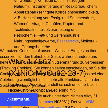
Verwendung: Kernkraft (auch in flüssigem
Natrium), Instrumentierung im Reaktorbau, chem.
Apparatebau (sehr gute Korrosionsbeständigkeit),
z.
B. Herstellung von Essig- und Salpetersäure,
Wärmeübertrager, Glühöfen, Papier- und
Textilindustrie, Erdölverarbeitung und
Petrochemie, Fett- und Seifenindustrie,
Nahrungsmittelgewerbe,
Essbestecke
, Molkerei-
und Gärungsbetriebe.
Wir nutzen Cookies auf unserer Website. Einige von ihnen sind
essenziell für den Betrieb der Seite, während andere uns
WNr. 1.4562
helfen, diese Website und die Nutzererfahrung zu verbessern
(Tracking Cookies). Sie können selbst entscheiden, ob Sie die
(X1NiCrMoCu32-28-7)
Cookies zulassen möchten. Bitte beachten Sie, dass bei einer
Ablehnung womöglich nicht mehr alle Funktionalitäten der
Bei diesem Werkstoff handelt es sich um eine Eisen-
Seite zur Verfügung stehen.
Nickel-Chrom-Molybdän-Legierung mit
Stickstoffzusatz, die auch unter dem Namen Alloy 31
AKZEPTIEREN
bekannt ist (
UNS-Nummer
N08031). Der von
VDM
Metals
(ehemals
ThyssenKrupp
VDM) entwickelte