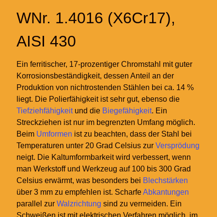
WNr. 1.4016 (X6Cr17),
AISI 430
Ein ferritischer, 17-prozentiger Chromstahl mit guter
Korrosionsbeständigkeit, dessen Anteil an der
Produktion von nichtrostenden Stählen bei ca. 14 %
liegt. Die Polierfähigkeit ist sehr gut, ebenso die
Tiefziehfähigkeit
und die
Biegefähigkeit
. Ein
Streckziehen ist nur im begrenzten Umfang möglich.
Beim
Umformen
ist zu beachten, dass der Stahl bei
Temperaturen unter 20
Grad Celsius zur
Versprödung
neigt. Die Kaltumformbarkeit wird verbessert, wenn
man Werkstoff und Werkzeug auf 100 bis 300 Grad
Celsius erwärmt, was besonders bei
Blechstärken
über 3
mm zu empfehlen ist. Scharfe
Abkantungen
parallel zur
Walzrichtung
sind zu vermeiden. Ein
Schweißen ist mit elektrischen Verfahren möglich, im