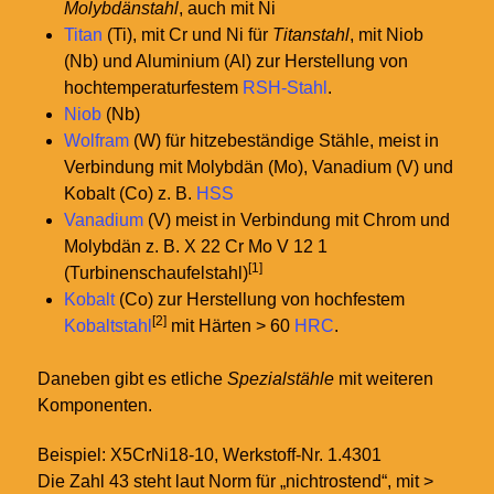
Molybdänstahl
, auch mit Ni
Titan
(Ti), mit Cr und Ni für
Titanstahl
, mit Niob
(Nb) und Aluminium (Al) zur Herstellung von
hochtemperaturfestem
RSH-Stahl
.
Niob
(Nb)
Wolfram
(W) für hitzebeständige Stähle, meist in
Verbindung mit Molybdän (Mo), Vanadium (V) und
Kobalt (Co) z.
B.
HSS
Vanadium
(V) meist in Verbindung mit Chrom und
Molybdän z.
B. X 22 Cr Mo V 12 1
[1]
(Turbinenschaufelstahl)
Kobalt
(Co) zur Herstellung von hochfestem
[2]
Kobaltstahl
mit Härten > 60
HRC
.
Daneben gibt es etliche
Spezialstähle
mit weiteren
Komponenten.
Beispiel: X5CrNi18-10, Werkstoff-Nr. 1.4301
Die Zahl 43 steht laut Norm für „nichtrostend“, mit >