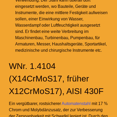
Verwendung: Der Stahl kann überall dort
eingesetzt werden, wo Bauteile, Geräte und
Instrumente, die eine mittlere Festigkeit aufweisen
sollen, einer Einwirkung von Wasser,
Wasserdampf oder Luftfeuchtigkeit ausgesetzt
sind. Er findet eine weite Verbreitung im
Maschinenbau, Turbinenbau, Pumpenbau, für
Armaturen, Messer, Haushaltsgeräte, Sportartikel,
medizinische und chirurgische Instrumente etc.
WNr. 1.4104
(X14CrMoS17, früher
X12CrMoS17), AISI 430F
Ein vergütbarer, rostsicherer
Automatenstahl
mit 17 %
Chrom und Molybdänzusatz, der zur Verbesserung
der Zerspanbarkeit mit Schwefel legiert ist. Durch den