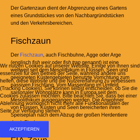
Der Gartenzaun dient der Abgrenzung eines Gartens
eines Grundstückes von den Nachbargründstücken
und den Verkehrsbereichen.
Fischzaun
Der
Fischzaun
, auch Fischbuhne, Agge oder Arge
(englisch
fish weir
oder
fish trap
genannt) ist eine
Wir nutzen Cookies auf unserer Website. Einige von ihnen sind
weltweit seit dem Mesolithikum in Flüssen, Seen und
essenziell für den Betrieb der Seite, während andere uns
geeigneten Küstengebieten benutzte Vorrichtung zum
helfen, diese Website und die Nutzererfahrung zu verbessern
passiven Fischfang. Vom Massenfang im Umfeld
(Tracking Cookies). Sie können selbst entscheiden, ob Sie die
saisonaler Wohnplätze kann in Europa seit dem
Cookies zulassen möchten. Bitte beachten Sie, dass bei einer
Mesolithikum ausgegangen werden. Die Anwohner
Ablehnung womöglich nicht mehr alle Funktionalitäten der
von Flüssen, Küsten und Seen bereicherten ihren
Seite zur Verfügung stehen.
Speiseplan nach dem Abzug der großen Herdentiere
durch Fisch.
AKZEPTIEREN