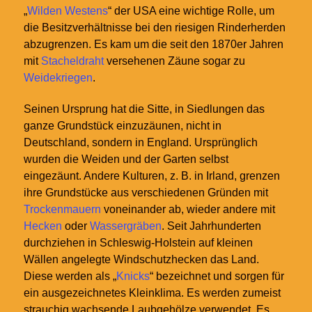
„
Wilden Westens
“ der USA eine wichtige Rolle, um
die Besitzverhältnisse bei den riesigen Rinderherden
abzugrenzen. Es kam um die seit den 1870er Jahren
mit
Stacheldraht
versehenen Zäune sogar zu
Weidekriegen
.
Seinen Ursprung hat die Sitte, in Siedlungen das
ganze Grundstück einzuzäunen, nicht in
Deutschland, sondern in England. Ursprünglich
wurden die Weiden und der Garten selbst
eingezäunt. Andere Kulturen, z. B. in Irland, grenzen
ihre Grundstücke aus verschiedenen Gründen mit
Trockenmauern
voneinander ab, wieder andere mit
Hecken
oder
Wassergräben
. Seit Jahrhunderten
durchziehen in Schleswig-Holstein auf kleinen
Wällen angelegte Windschutzhecken das Land.
Diese werden als „
Knicks
“ bezeichnet und sorgen für
ein ausgezeichnetes Kleinklima. Es werden zumeist
strauchig wachsende Laubgehölze verwendet. Es