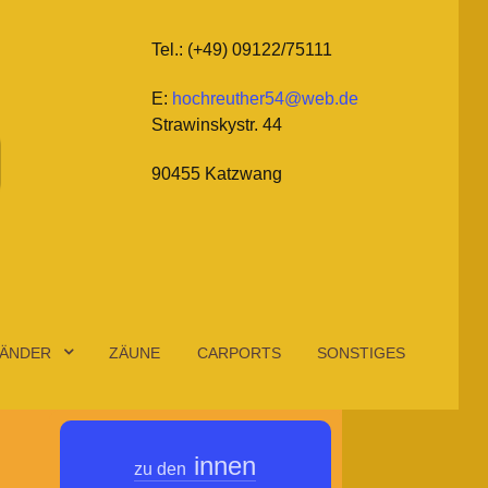
Tel.: (+49) 09122/75111
E:
hochreuther54@web.de
Strawinskystr. 44
90455 Katzwang
ÄNDER
ZÄUNE
CARPORTS
SONSTIGES
innen
zu den