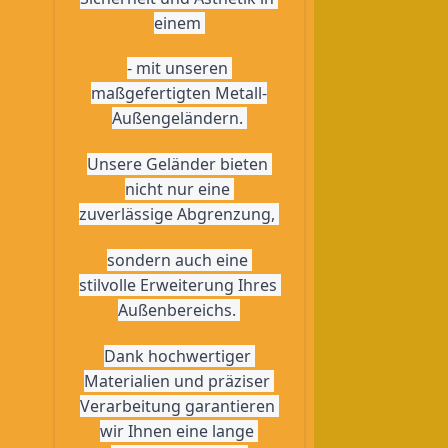
einem 
- mit unseren 
maßgefertigten Metall-
Außengeländern. 
Unsere Geländer bieten 
nicht nur eine 
zuverlässige Abgrenzung, 
sondern auch eine 
stilvolle Erweiterung Ihres 
Außenbereichs. 
Dank hochwertiger 
Materialien und präziser 
Verarbeitung garantieren 
wir Ihnen eine lange 