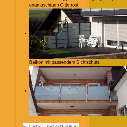
engmaschigen Gitterrost
Balkon mit passendem Sichtschutz
Sicherheit und Ästhetik in 