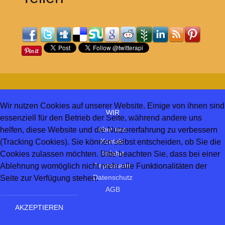
Wir nutzen Cookies auf unserer Website. Einige von ihnen sind
WIR
essenziell für den Betrieb der Seite, während andere uns
über uns
helfen, diese Website und die Nutzererfahrung zu verbessern
Kontakt
(Tracking Cookies). Sie können selbst entscheiden, ob Sie die
Anfahrt
Cookies zulassen möchten. Bitte beachten Sie, dass bei einer
Impressum
Ablehnung womöglich nicht mehr alle Funktionalitäten der
Datenschutz
Seite zur Verfügung stehen.
AGB
AKZEPTIEREN