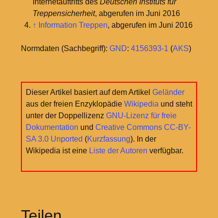
Internetauftritts des
Deutschen Instituts für
Treppensicherheit
, abgerufen im Juni 2016
↑
Information Treppen
, abgerufen im Juni 2016
Normdaten (Sachbegriff):
GND
:
4156393-1
(
AKS
)
Dieser Artikel basiert auf dem Artikel
Geländer
aus der freien Enzyklopädie
Wikipedia
und steht
unter der Doppellizenz
GNU-Lizenz für freie
Dokumentation
und
Creative Commons CC-BY-
SA 3.0 Unported
(
Kurzfassung
). In der
Wikipedia ist eine
Liste der Autoren
verfügbar.
Teilen