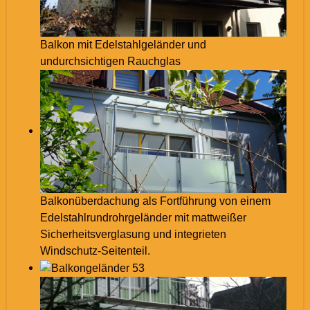
Balkon mit Edelstahlgeländer und
undurchsichtigen Rauchglas
Balkonüberdachung als Fortführung von einem
Edelstahlrundrohrgeländer mit mattweißer
Sicherheitsverglasung und integrieten
Windschutz-Seitenteil.