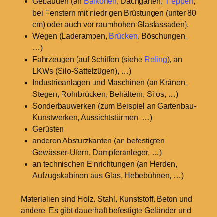
Gebäuden (an
Balkonen
, Dachgärten,
Treppen
,
bei Fenstern mit niedrigen Brüstungen (unter 80
cm) oder auch vor raumhohen Glasfassaden).
Wegen (Laderampen,
Brücken
, Böschungen,
…)
Fahrzeugen (auf Schiffen (siehe
Reling
), an
LKWs (Silo-Sattelzügen), …)
Industrieanlagen und Maschinen (an Kränen,
Stegen, Rohrbrücken, Behältern, Silos, …)
Sonderbauwerken (zum Beispiel an Gartenbau-
Kunstwerken, Aussichtstürmen, …)
Gerüsten
anderen Absturzkanten (an befestigten
Gewässer-Ufern, Dampferanleger, …)
an technischen Einrichtungen (an Herden,
Aufzugskabinen aus Glas, Hebebühnen, …)
Materialien sind Holz, Stahl, Kunststoff, Beton und
andere. Es gibt dauerhaft befestigte Geländer und