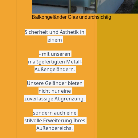
Balkongeländer Glas undurchsichtig
Sicherheit und Ästhetik in 
einem 
- mit unseren 
maßgefertigten Metall-
Außengeländern. 
Unsere Geländer bieten 
nicht nur eine 
zuverlässige Abgrenzung, 
sondern auch eine 
stilvolle Erweiterung Ihres 
Außenbereichs. 