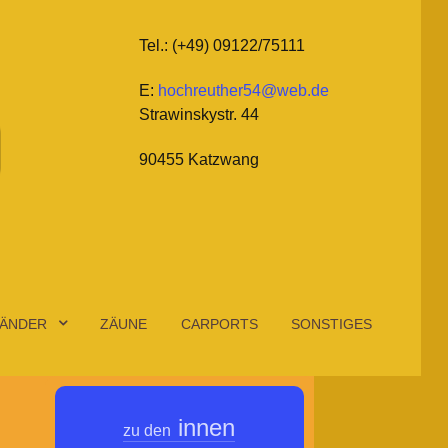
Tel.: (+49) 09122/75111
E:
hochreuther54@web.de
Strawinskystr. 44
90455 Katzwang
ÄNDER
ZÄUNE
CARPORTS
SONSTIGES
innen
zu den