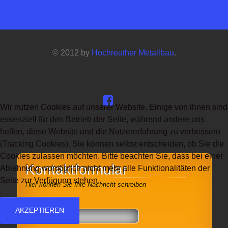
© 2012 by
Hochreuther Metallbau
.
Wir nutzen Cookies auf unserer Website. Einige von ihnen sind
essenziell für den Betrieb der Seite, während andere uns
helfen, diese Website und die Nutzererfahrung zu verbessern
(Tracking Cookies). Sie können selbst entscheiden, ob Sie die
Cookies zulassen möchten. Bitte beachten Sie, dass bei einer
Kontaktformular
Ablehnung womöglich nicht mehr alle Funktionalitäten der
Seite zur Verfügung stehen.
Hier können Sie Ihre Nachricht schreiben
*
Name
AKZEPTIEREN