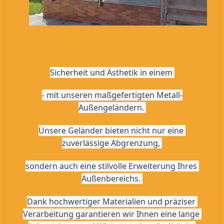
Sicherheit und Ästhetik in einem 
- mit unseren maßgefertigten Metall-
Außengeländern. 
Unsere Geländer bieten nicht nur eine 
zuverlässige Abgrenzung, 
sondern auch eine stilvolle Erweiterung Ihres 
Außenbereichs. 
Dank hochwertiger Materialien und präziser 
Verarbeitung garantieren wir Ihnen eine lange 