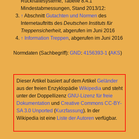
Rückhaltesysteme, Tabelle 8.4.1
Mindestabmessungen, Stand 2013/12:
↑
Abschnitt
Gutachten und Normen
des
Internetauftritts des
Deutschen Instituts für
Treppensicherheit
, abgerufen im Juni 2016
↑
Information Treppen
, abgerufen im Juni 2016
Normdaten (Sachbegriff):
GND
:
4156393-1
(
AKS
)
Dieser Artikel basiert auf dem Artikel
Geländer
aus der freien Enzyklopädie
Wikipedia
und steht
unter der Doppellizenz
GNU-Lizenz für freie
Dokumentation
und
Creative Commons CC-BY-
SA 3.0 Unported
(
Kurzfassung
). In der
Wikipedia ist eine
Liste der Autoren
verfügbar.