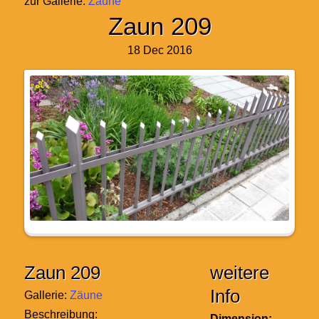
zur Gallerie:
Zäune
Zaun 209
18 Dec 2016
Zaun 209
weitere
Info
Gallerie:
Zäune
Beschreibung:
Dimension: