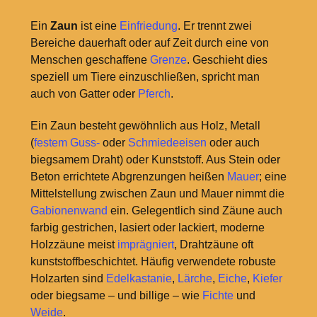
Ein
Zaun
ist eine
Einfriedung
. Er trennt zwei
Bereiche dauerhaft oder auf Zeit durch eine von
Menschen geschaffene
Grenze
. Geschieht dies
speziell um Tiere einzuschließen, spricht man
auch von Gatter oder
Pferch
.
Ein Zaun besteht gewöhnlich aus Holz, Metall
(
festem Guss-
oder
Schmiedeeisen
oder auch
biegsamem Draht) oder Kunststoff. Aus Stein oder
Beton errichtete Abgrenzungen heißen
Mauer
; eine
Mittelstellung zwischen Zaun und Mauer nimmt die
Gabionenwand
ein. Gelegentlich sind Zäune auch
farbig gestrichen, lasiert oder lackiert, moderne
Holzzäune meist
imprägniert
, Drahtzäune oft
kunststoffbeschichtet. Häufig verwendete robuste
Holzarten sind
Edelkastanie
,
Lärche
,
Eiche
,
Kiefer
oder biegsame – und billige – wie
Fichte
und
Weide
.