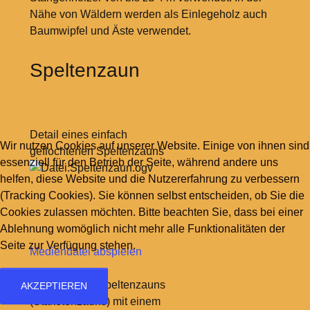
Nähe von Wäldern werden als Einlegeholz auch
Baumwipfel und Äste verwendet.
Speltenzaun
Detail eines einfach
Wir nutzen Cookies auf unserer Website. Einige von ihnen sind
geflochtenen Speltenzauns
essenziell für den Betrieb der Seite, während andere uns
helfen, diese Website und die Nutzererfahrung zu verbessern
(Tracking Cookies). Sie können selbst entscheiden, ob Sie die
Cookies zulassen möchten. Bitte beachten Sie, dass bei einer
Ablehnung womöglich nicht mehr alle Funktionalitäten der
Seite zur Verfügung stehen.
Mediendatei abspielen
Binden eines Speltenzauns
AKZEPTIEREN
(Staketenzauns) mit einem