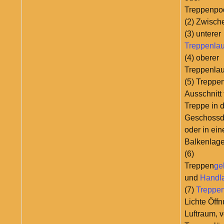
Treppenpo
(2) Zwisch
(3) unterer
Treppenlau
(4) oberer
Treppenlau
(5) Treppe
Ausschnitt 
Treppe in 
Geschossd
oder in ein
Balkenlag
(6)
Treppen
ge
und
Handl
(7)
Treppe
Lichte Öff
Luftraum, 