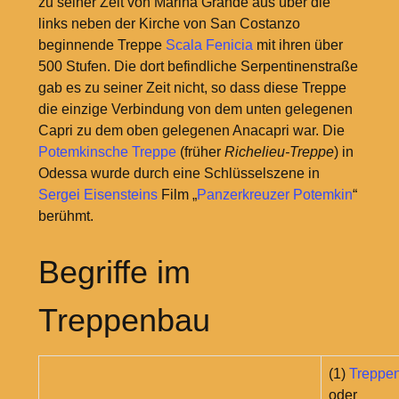
zu seiner Zeit von Marina Grande aus über die
links neben der Kirche von San Costanzo
beginnende Treppe
Scala Fenicia
mit ihren über
500 Stufen. Die dort befindliche Serpentinenstraße
gab es zu seiner Zeit nicht, so dass diese Treppe
die einzige Verbindung von dem unten gelegenen
Capri zu dem oben gelegenen Anacapri war. Die
Potemkinsche Treppe
(früher
Richelieu-Treppe
) in
Odessa wurde durch eine Schlüsselszene in
Sergei Eisensteins
Film „
Panzerkreuzer Potemkin
“
berühmt.
Begriffe im
Treppenbau
(1)
Treppe
oder