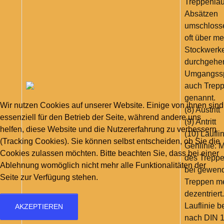
Treppenläu
Absätzen
umschloss
oft über m
Stockwerk
durchgehe
Umgangssp
auch Trep
genannt.
Wir nutzen Cookies auf unserer Website. Einige von ihnen sind
(8) Austritt
essenziell für den Betrieb der Seite, während andere uns
(9) Antritt
helfen, diese Website und die Nutzererfahrung zu verbessern
(10) Lauflin
(Tracking Cookies). Sie können selbst entscheiden, ob Sie die
Gehlinie: Mi
Cookies zulassen möchten. Bitte beachten Sie, dass bei einer
des Treppe
Ablehnung womöglich nicht mehr alle Funktionalitäten der
bei gewend
Seite zur Verfügung stehen.
Treppen me
dezentriert
Lauflinie b
AKZEPTIEREN
nach DIN 