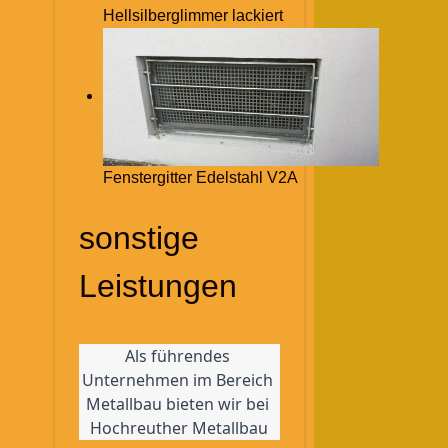
Hellsilberglimmer lackiert
Fenstergitter Edelstahl V2A
sonstige
Leistungen
Als führendes 
Unternehmen im Bereich 
Metallbau bieten wir bei 
Hochreuther Metallbau