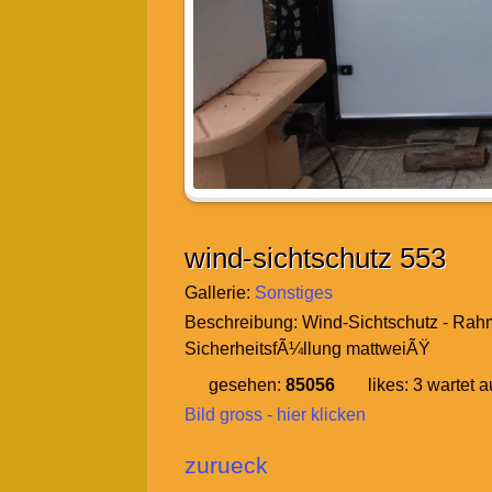
wind-sichtschutz 553
Gallerie:
Sonstiges
Beschreibung:
Wind-Sichtschutz - Rahm
SicherheitsfÃ¼llung mattweiÃŸ
gesehen:
85056
likes:
3
wartet a
Bild gross - hier klicken
zurueck