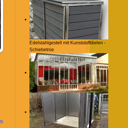
Edelstahlgestell mit Kunststoffdielen -
Schiebetrüe
s