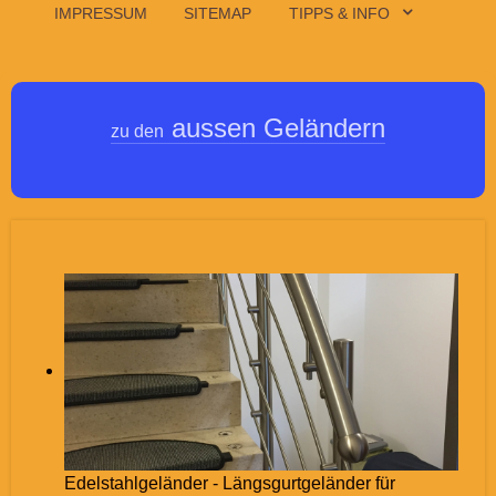
IMPRESSUM
SITEMAP
TIPPS & INFO
aussen Geländern
zu den
Edelstahlgeländer - Längsgurtgeländer für