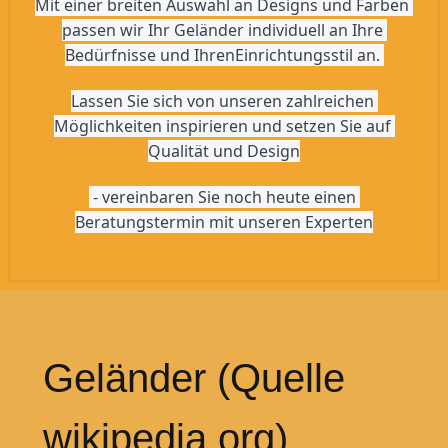
Mit einer breiten Auswahl an Designs und Farben 
passen wir Ihr Geländer individuell an Ihre 
Bedürfnisse und IhrenEinrichtungsstil an. 
Lassen Sie sich von unseren zahlreichen 
Möglichkeiten inspirieren und setzen Sie auf 
Qualität und Design
 - vereinbaren Sie noch heute einen 
Beratungstermin mit unseren Experten
Geländer (Quelle
wikipedia.org)