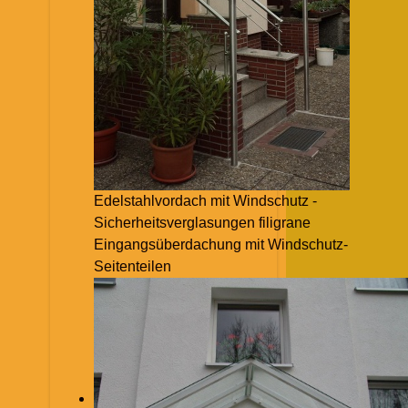
Edelstahlvordach mit Windschutz -
Sicherheitsverglasungen filigrane
Eingangsüberdachung mit Windschutz-
Seitenteilen