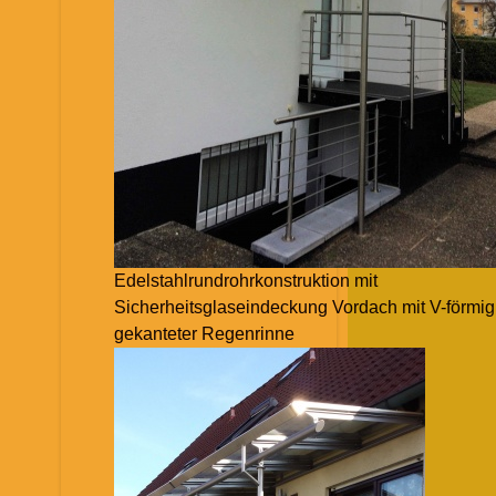
Edelstahlrundrohrkonstruktion mit
Sicherheitsglaseindeckung Vordach mit V-förmig
gekanteter Regenrinne