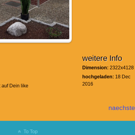
weitere Info
Dimension:
2322x4128
hochgeladen:
18 Dec
2016
 auf Dein like
naechste
To Top