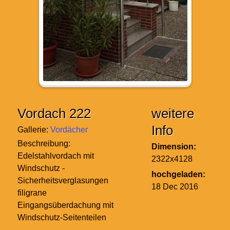
Vordach 222
weitere
Info
Gallerie:
Vordächer
Beschreibung:
Dimension:
Edelstahlvordach mit
2322x4128
Windschutz -
hochgeladen:
Sicherheitsverglasungen
18 Dec 2016
filigrane
Eingangsüberdachung mit
Windschutz-Seitenteilen