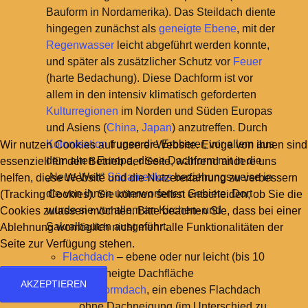
Bauform in Nordamerika). Das Steildach diente
hingegen zunächst als
geneigte Ebene
, mit der
Regenwasser
leicht abgeführt werden konnte,
und später als zusätzlicher Schutz vor
Feuer
(harte Bedachung). Diese Dachform ist vor
allem in den intensiv klimatisch geforderten
Kulturregionen
im Norden und Süden Europas
und Asiens (
China
,
Japan
) anzutreffen. Durch
Kolonisation
trugen die Eroberer, vor allem aus
Wir nutzen Cookies auf unserer Website. Einige von ihnen sind
dem alten Europa, diese Dachform mit in die
essenziell für den Betrieb der Seite, während andere uns
„Neue Welt“
Südamerikas
beziehungsweise in
helfen, diese Website und die Nutzererfahrung zu verbessern
die von ihnen unterworfenen Gebiete. Dort
(Tracking Cookies). Sie können selbst entscheiden, ob Sie die
wurde sie vor allem an Kirchen- und
Cookies zulassen möchten. Bitte beachten Sie, dass bei einer
Sakralbauten ausgeführt.
Ablehnung womöglich nicht mehr alle Funktionalitäten der
Seite zur Verfügung stehen.
Flachdach
– ebene oder nur leicht (bis 10
Grad) geneigte Dachfläche
AKZEPTIEREN
Plattformdach
, ein ebenes Flachdach
ohne Dachneigung (im Unterschied zu