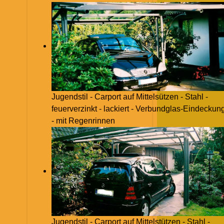
Jugendstil - Carport auf Mittelsützen - Stahl -
feuerverzinkt - lackiert - Verbundglas-Eindeckun
- mit Regenrinnen
Jugendstil - Carport auf Mittelstützen - Stahl -