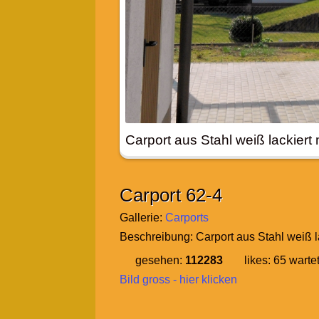
Carport aus Stahl weiß lackiert 
Carport 62-4
Gallerie:
Carports
Beschreibung:
Carport aus Stahl weiß l
gesehen:
112283
likes:
65
wartet
Bild gross - hier klicken