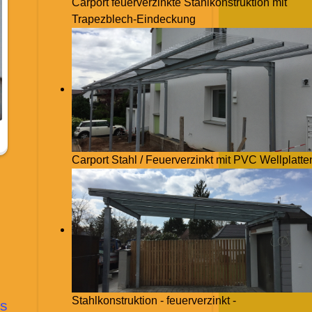
Carport feuerverzinkte Stahlkonstruktion mit
Trapezblech-Eindeckung
Carport Stahl / Feuerverzinkt mit PVC Wellplatte
Stahlkonstruktion - feuerverzinkt -
s