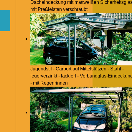
Dacheindeckung mit mattweißen Sicherheitsglas
mit Preßleisten verschraubt
Jugendstil - Carport auf Mittelstützen - Stahl -
feuerverzinkt - lackiert - Verbundglas-Eindeckun
- mit Regenrinnen