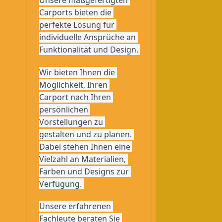
Carports bieten die 
perfekte Lösung für 
individuelle Ansprüche an 
Funktionalität und Design. 
Wir bieten Ihnen die 
Möglichkeit, Ihren 
Carport nach Ihren 
persönlichen 
Vorstellungen zu 
gestalten und zu planen. 
Dabei stehen Ihnen eine 
Vielzahl an Materialien, 
Farben und Designs zur 
Verfügung. 
Unsere erfahrenen 
Fachleute beraten Sie 