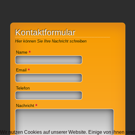
Kontaktformular
Hier können Sie Ihre Nachricht schreiben
*
Name
*
Email
Telefon
*
Nachricht
Wir nutzen Cookies auf unserer Website. Einige von ihnen sind