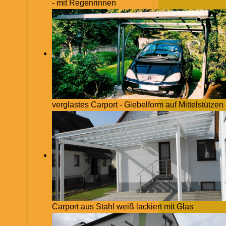
- mit Regenrinnen
verglastes Carport - Giebelform auf Mittelstützen
Carport aus Stahl weiß lackiert mit Glas