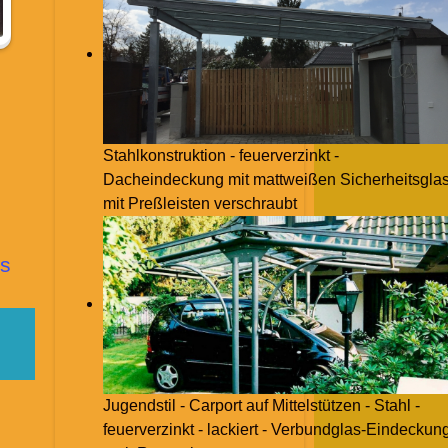
Stahlkonstruktion - feuerverzinkt -
Dacheindeckung mit mattweißen Sicherheitsglas
mit Preßleisten verschraubt
s
Jugendstil - Carport auf Mittelstützen - Stahl -
feuerverzinkt - lackiert - Verbundglas-Eindeckun