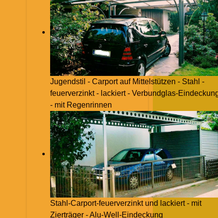
Jugendstil - Carport auf Mittelstützen - Stahl -
feuerverzinkt - lackiert - Verbundglas-Eindeckun
- mit Regenrinnen
Stahl-Carport-feuerverzinkt und lackiert - mit
Zierträger - Alu-Well-Eindeckung