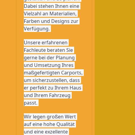
Dabei stehen Ihnen eine 
Vielzahl an Materialien, 
Farben und Designs zur 
Verfügung. 
Unsere erfahrenen 
Fachleute beraten Sie 
gerne bei der Planung 
und Umsetzung Ihres 
maßgefertigten Carports, 
um sicherzustellen, dass 
er perfekt zu Ihrem Haus 
und Ihrem Fahrzeug 
passt. 
Wir legen großen Wert 
auf eine hohe Qualität 
und eine exzellente 