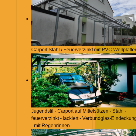
Carport Stahl / Feuerverzinkt mit PVC Wellplatte
Jugendstil - Carport auf Mittelsützen - Stahl -
feuerverzinkt - lackiert - Verbundglas-Eindeckun
- mit Regenrinnen