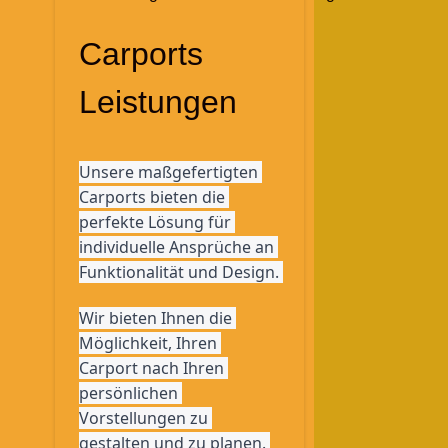
Carports
Leistungen
Unsere maßgefertigten 
Carports bieten die 
perfekte Lösung für 
individuelle Ansprüche an 
Funktionalität und Design. 
Wir bieten Ihnen die 
Möglichkeit, Ihren 
Carport nach Ihren 
persönlichen 
Vorstellungen zu 
gestalten und zu planen. 