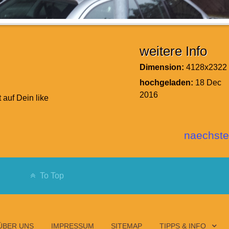
weitere Info
Dimension:
4128x2322
hochgeladen:
18 Dec
2016
t auf Dein like
naechste
To Top
ÜBER UNS
IMPRESSUM
SITEMAP
TIPPS & INFO