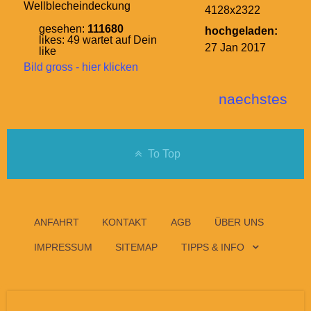
Wellblecheindeckung
4128x2322
gesehen:
111680
hochgeladen:
likes:
49
wartet auf Dein
27 Jan 2017
like
Bild gross - hier klicken
naechstes
To Top
ANFAHRT
KONTAKT
AGB
ÜBER UNS
IMPRESSUM
SITEMAP
TIPPS & INFO