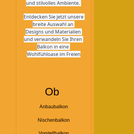
und stilvolles Ambiente. 
Entdecken Sie jetzt unsere 
breite Auswahl an 
Designs und Materialien 
und verwandeln Sie Ihren 
Balkon in eine 
Wohlfühloase im Freien
Ob
Anbaubalkon
Nischenbalkon
Vorstellbalkon