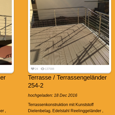
24
137588
er
Terrasse / Terrassengeländer
254-2
hochgeladen:
18 Dec 2016
Terrassenkonstruktion mit Kunststoff
er ,
Dielenbelag. Edelstahl Reelinggeländer ,