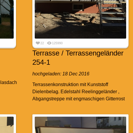
22
125990
Terrasse / Terrassengeländer
254-1
hochgeladen:
18 Dec 2016
Glasdach
Terrassenkonstruktion mit Kunststoff
Dielenbelag. Edelstahl Reelinggeländer ,
Abgangstreppe mit engmaschigen Gitterrost