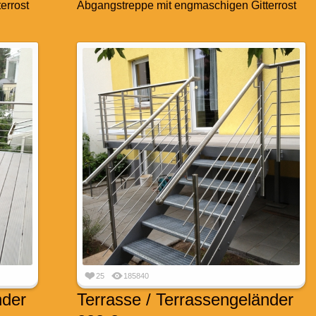
errost
Abgangstreppe mit engmaschigen Gitterrost
25
185840
nder
Terrasse / Terrassengeländer