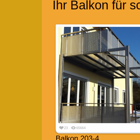
Ihr Balkon für 
23
65664
Balkon 203-4