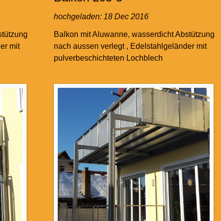
hochgeladen:
18 Dec 2016
stützung
Balkon mit Aluwanne, wasserdicht Abstützung
er mit
nach aussen verlegt , Edelstahlgeländer mit
pulverbeschichteten Lochblech