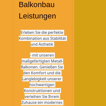
Balkonbau
Leistungen
Erleben Sie die perfekte 
Kombination aus Stabilität 
und Ästhetik 
- mit unseren 
maßgefertigten Metall-
Balkonen. Genießen Sie 
den Komfort und die 
Langlebigkeit unserer 
hochwertigen 
Konstruktionen und 
verleihen Sie Ihrem 
Zuhause ein modernes 