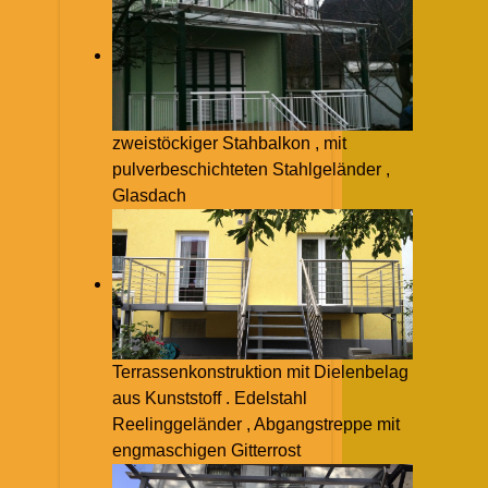
zweistöckiger Stahbalkon , mit
pulverbeschichteten Stahlgeländer ,
Glasdach
Terrassenkonstruktion mit Dielenbelag
aus Kunststoff . Edelstahl
Reelinggeländer , Abgangstreppe mit
engmaschigen Gitterrost