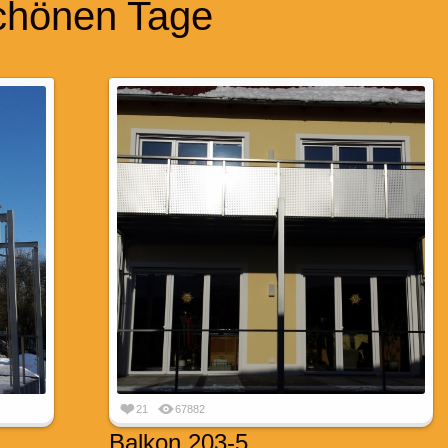
schönen Tage
21
67882
Balkon 203-5