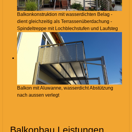
Balkonkonstruktion mit wasserdichten Belag -
dient gleichzeitig als Terrassenüberdachung -
Spindeltreppe mit Lochblechstufen und Laufsteg
Balkon mit Aluwanne, wasserdicht Abstützung
nach aussen verlegt
Balkonbau Leistungen