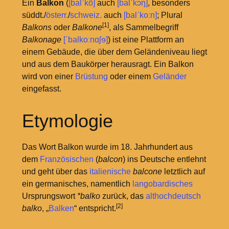
Ein
Balkon
(
[balˈkõ]
auch
[balˈkɔŋ]
, besonders
süddt./
österr.
/
schweiz.
auch
[balˈkoːn]
; Plural
[1]
Balkons
oder
Balkone
, als Sammelbegriff
Balkonage
[ˈbalkoːnɑʃɘ]
) ist eine Plattform an
einem Gebäude, die über dem Geländeniveau liegt
und aus dem Baukörper herausragt. Ein Balkon
wird von einer
Brüstung
oder einem
Geländer
eingefasst.
Etymologie
Das Wort Balkon wurde im 18. Jahrhundert aus
dem
Französischen
(
balcon
) ins Deutsche entlehnt
und geht über das
italienische
balcone
letztlich auf
ein germanisches, namentlich
langobardisches
Ursprungswort
*balko
zurück, das
althochdeutsch
[2]
balko
, „
Balken
“ entspricht.