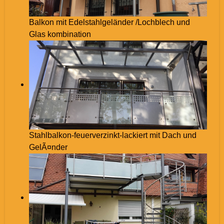
Balkon mit Edelstahlgeländer /Lochblech und
Glas kombination
Stahlbalkon-feuerverzinkt-lackiert mit Dach und
GelÃ¤nder