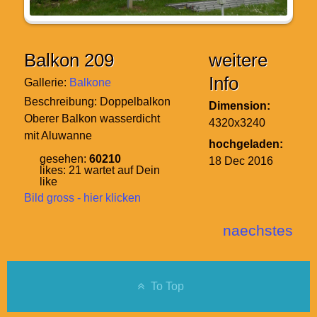
Balkon 209
weitere
Info
Gallerie:
Balkone
Beschreibung:
Doppelbalkon
Dimension:
Oberer Balkon wasserdicht
4320x3240
mit Aluwanne
hochgeladen:
gesehen:
60210
18 Dec 2016
likes:
21
wartet auf Dein
like
Bild gross - hier klicken
naechstes
To Top