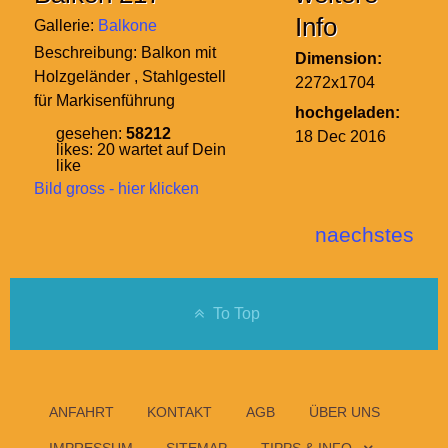
Info
Gallerie:
Balkone
Beschreibung:
Balkon mit
Dimension:
Holzgeländer , Stahlgestell
2272x1704
für Markisenführung
hochgeladen:
gesehen:
58212
18 Dec 2016
likes:
20
wartet auf Dein
like
Bild gross - hier klicken
naechstes
To Top
ANFAHRT
KONTAKT
AGB
ÜBER UNS