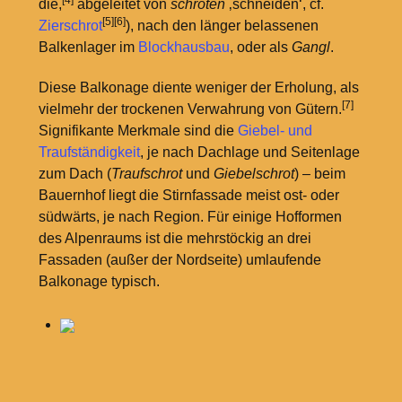
[4]
die,
abgeleitet von
schröten
‚schneiden‘, cf.
[5]
[6]
Zierschrot
), nach den länger belassenen
Balkenlager im
Blockhausbau
, oder als
Gangl
.
Diese Balkonage diente weniger der Erholung, als
[7]
vielmehr der trockenen Verwahrung von Gütern.
Signifikante Merkmale sind die
Giebel- und
Traufständigkeit
, je nach Dachlage und Seitenlage
zum Dach (
Traufschrot
und
Giebelschrot
) – beim
Bauernhof liegt die Stirnfassade meist ost- oder
südwärts, je nach Region. Für einige Hofformen
des Alpenraums ist die mehrstöckig an drei
Fassaden (außer der Nordseite) umlaufende
Balkonage typisch.