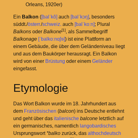
Orleans, 1920er)
Ein
Balkon
(
[balˈkõ]
auch
[balˈkɔŋ]
, besonders
süddt./
österr.
/
schweiz.
auch
[balˈkoːn]
; Plural
[1]
Balkons
oder
Balkone
, als Sammelbegriff
Balkonage
[ˈbalkoːnɑʃɘ]
) ist eine Plattform an
einem Gebäude, die über dem Geländeniveau liegt
und aus dem Baukörper herausragt. Ein Balkon
wird von einer
Brüstung
oder einem
Geländer
eingefasst.
Etymologie
Das Wort Balkon wurde im 18. Jahrhundert aus
dem
Französischen
(
balcon
) ins Deutsche entlehnt
und geht über das
italienische
balcone
letztlich auf
ein germanisches, namentlich
langobardisches
Ursprungswort
*balko
zurück, das
althochdeutsch