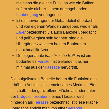
meistens die gleiche Funktion wie ein Balkon,
sofern sie nicht zu einem durchgehenden
Laubengang
verlängert ist.
Ist ein hervorragender Gebäudeteil überdacht
und von eigenen Wänden umgeben, wird er als
Erker
bezeichnet. Da auch Balkone überdacht
und (teil)verglast sein können, sind die
Übergänge zwischen beiden Bauformen
manchmal fließend.
Der sogenannte
französische Balkon
ist ein
bodentiefes
Fenster
mit Geländer, das nur
minimal aus der
Fassade
hervortritt.
Die aufgelisteten Bauteile haben die Funktion des
erhöhten Austritts als gemeinsames Merkmal. Eine
teil-, halb- oder ganz offene Fläche auf oder unter
der
Erdgeschossebene
eines Hauses wird
hingegen als
Terrasse
bezeichnet. Ist diese Fläche
überdacht, spricht man von einer
Veranda
.