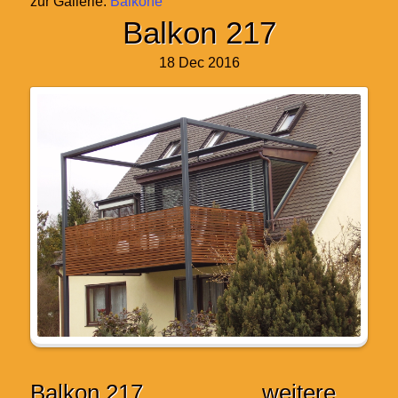
zur Gallerie:
Balkone
Balkon 217
18 Dec 2016
Balkon 217
weitere