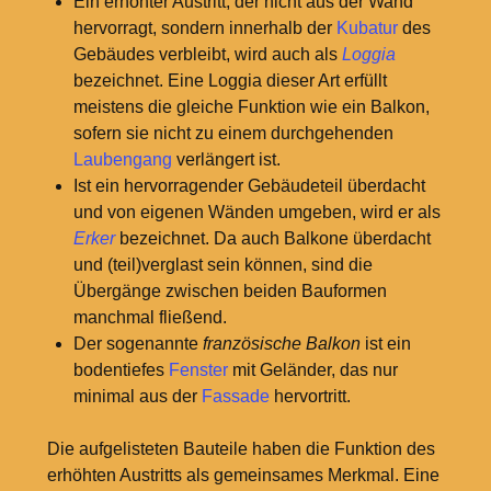
Ein erhöhter Austritt, der nicht aus der Wand
hervorragt, sondern innerhalb der
Kubatur
des
Gebäudes verbleibt, wird auch als
Loggia
bezeichnet. Eine Loggia dieser Art erfüllt
meistens die gleiche Funktion wie ein Balkon,
sofern sie nicht zu einem durchgehenden
Laubengang
verlängert ist.
Ist ein hervorragender Gebäudeteil überdacht
und von eigenen Wänden umgeben, wird er als
Erker
bezeichnet. Da auch Balkone überdacht
und (teil)verglast sein können, sind die
Übergänge zwischen beiden Bauformen
manchmal fließend.
Der sogenannte
französische Balkon
ist ein
bodentiefes
Fenster
mit Geländer, das nur
minimal aus der
Fassade
hervortritt.
Die aufgelisteten Bauteile haben die Funktion des
erhöhten Austritts als gemeinsames Merkmal. Eine