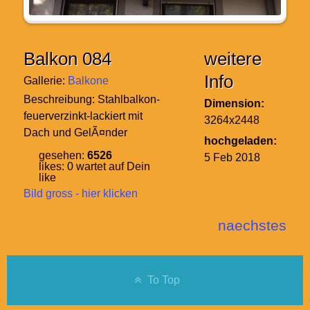
Balkon 084
weitere
Info
Gallerie:
Balkone
Beschreibung:
Stahlbalkon-
Dimension:
feuerverzinkt-lackiert mit
3264x2448
Dach und GelÃ¤nder
hochgeladen:
gesehen:
6526
5 Feb 2018
likes:
0
wartet auf Dein
like
Bild gross - hier klicken
naechstes
To Top