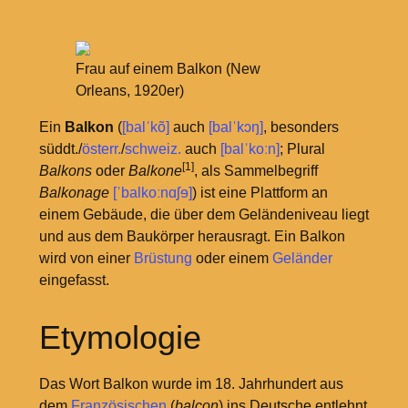
Frau auf einem Balkon (New
Orleans, 1920er)
Ein
Balkon
(
[balˈkõ]
auch
[balˈkɔŋ]
, besonders
süddt./
österr.
/
schweiz.
auch
[balˈkoːn]
; Plural
[1]
Balkons
oder
Balkone
, als Sammelbegriff
Balkonage
[ˈbalkoːnɑʃɘ]
) ist eine Plattform an
einem Gebäude, die über dem Geländeniveau liegt
und aus dem Baukörper herausragt. Ein Balkon
wird von einer
Brüstung
oder einem
Geländer
eingefasst.
Etymologie
Das Wort Balkon wurde im 18. Jahrhundert aus
dem
Französischen
(
balcon
) ins Deutsche entlehnt