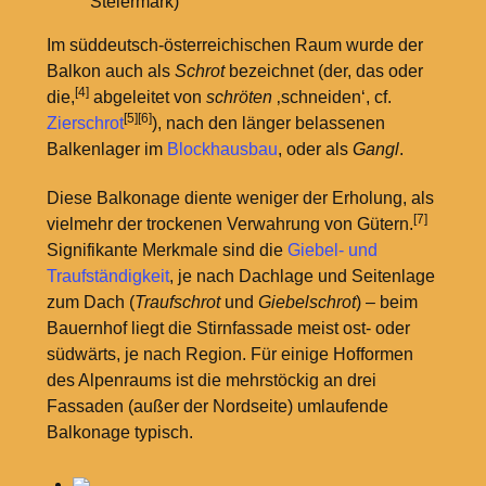
Steiermark)
Im süddeutsch-österreichischen Raum wurde der
Balkon auch als
Schrot
bezeichnet (der, das oder
[4]
die,
abgeleitet von
schröten
‚schneiden‘, cf.
[5]
[6]
Zierschrot
), nach den länger belassenen
Balkenlager im
Blockhausbau
, oder als
Gangl
.
Diese Balkonage diente weniger der Erholung, als
[7]
vielmehr der trockenen Verwahrung von Gütern.
Signifikante Merkmale sind die
Giebel- und
Traufständigkeit
, je nach Dachlage und Seitenlage
zum Dach (
Traufschrot
und
Giebelschrot
) – beim
Bauernhof liegt die Stirnfassade meist ost- oder
südwärts, je nach Region. Für einige Hofformen
des Alpenraums ist die mehrstöckig an drei
Fassaden (außer der Nordseite) umlaufende
Balkonage typisch.