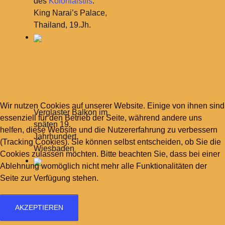
des
Kolonialstils
:
King Narai’s Palace,
Thailand, 19.Jh.
Wir nutzen Cookies auf unserer Website. Einige von ihnen sind
Verglaster Balkon im
essenziell für den Betrieb der Seite, während andere uns
späten 19.
helfen, diese Website und die Nutzererfahrung zu verbessern
Jahrhundert,
(Tracking Cookies). Sie können selbst entscheiden, ob Sie die
Wiesbaden
Cookies zulassen möchten. Bitte beachten Sie, dass bei einer
Ablehnung womöglich nicht mehr alle Funktionalitäten der
Seite zur Verfügung stehen.
AKZEPTIEREN